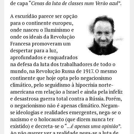
de capa “
Cenas da luta de classes num Verão azul
”.
A escuridão parece ser opção
para o continente europeu,
onde nasceu o Iluminismo e
onde os ideais da Revolução
Francesa promoveram um
despertar para a luz,
aprofundados e enquadrados
na defesa da luta dos trabalhadores de todo o
mundo, na Revolução Russa de 1917. O mesmo
continente que hoje opta pelo negacionismo
climático, pelo seguidismo à hipocrisia norte-
americana em relação a Israel e ainda pela infeliz
e desastrosa guerra total contra a Rússia. Porém,
o negacionismo não é apenas climático. Negam-
se ideologias e realidades emergentes, nega-se o
nazismo e o holocausto (que dizem nunca ter
existido) e decreta-se o “…
é apenas uma opinião
”.
Ao não querer ver a realidade nega-se a luta de