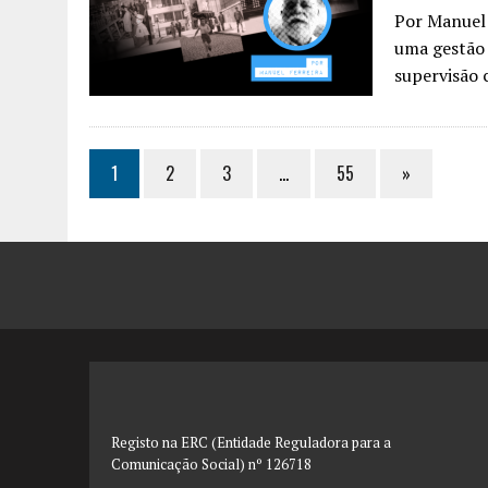
Por Manuel 
uma gestão 
supervisão
1
2
3
…
55
»
Registo na ERC (Entidade Reguladora para a
Comunicação Social) nº 126718