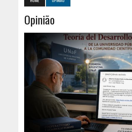
HOME
OPINIÃO
AGOSTO 2, 2026
|
GERAÇÃO Z É UM MOVIMENTO DE LUTA DE CLASSES
Opinião
AGOSTO 8, 2026
|
ENCONTRO NACIONAL DA MÚTUA DOS PESCADORE