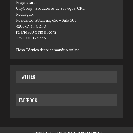
Proprietária:
CityCoop - Produtores de Serviços, CRL
Redacção:
Rua da Constituição, 656 – Sala 501
4200-194 PORTO
rdiario560@gmail.com
+351 220 124 446
Ficha Técnica deste semanário online
TWITTER
FACEBOOK
COPYRIGHT 2026 | MH NEWSDESK BY
MH THEMES