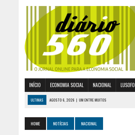
INÍCIO
ECONOMIA SOCIAL
NACIONAL
LUSOFO
ULTIMAS
AGOSTO 6, 2026
|
UM ENTRE MUITOS
AGOSTO 2, 2026
|
GERAÇÃO Z É UM MOVIMENTO DE LUTA DE CLASSES
JULHO 30, 2026
|
PUBLICADO POR DECRETO-LEI NOVO ENQUADRAMEN
HOME
NOTÍCIAS
NACIONAL
JULHO 30, 2026
|
CASES DIVULGA ÚLTIMOS NÚMEROS DA DIGITALIZA