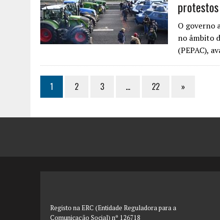
protestos
O governo a
no âmbito d
(PEPAC), a
1
2
3
…
22
»
Registo na ERC (Entidade Reguladora para a
Comunicação Social) nº 126718