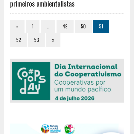
primeiros ambientalistas
«
1
…
49
50
51
52
53
»