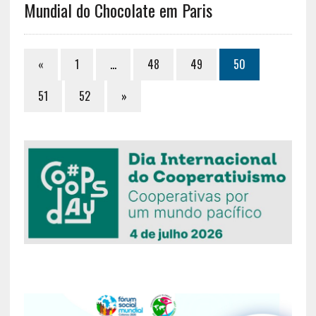
Mundial do Chocolate em Paris
«
1
…
48
49
50
51
52
»