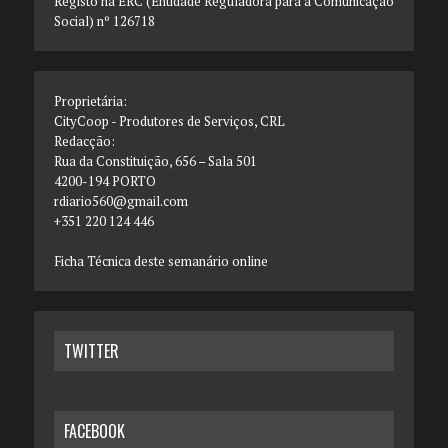
Registo na ERC (Entidade Reguladora para a Comunicação
Social) nº 126718
Proprietária:
CityCoop - Produtores de Serviços, CRL
Redacção:
Rua da Constituição, 656 – Sala 501
4200-194 PORTO
rdiario560@gmail.com
+351 220 124 446
Ficha Técnica deste semanário online
TWITTER
FACEBOOK