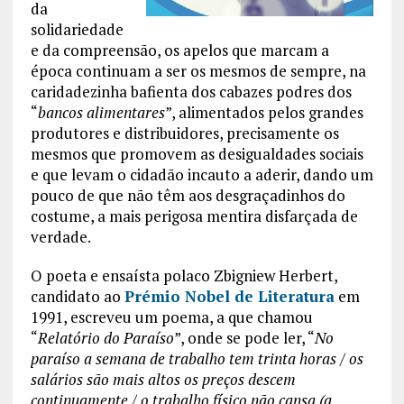
da
solidariedade
e da compreensão, os apelos que marcam a
época continuam a ser os mesmos de sempre, na
caridadezinha bafienta dos cabazes podres dos
“
bancos alimentares
”, alimentados pelos grandes
produtores e distribuidores, precisamente os
mesmos que promovem as desigualdades sociais
e que levam o cidadão incauto a aderir, dando um
pouco de que não têm aos desgraçadinhos do
costume, a mais perigosa mentira disfarçada de
verdade.
O poeta e ensaísta polaco Zbigniew Herbert,
candidato ao
Prémio Nobel de Literatura
em
1991, escreveu um poema, a que chamou
“
Relatório do Paraíso
”, onde se pode ler, “
No
paraíso a semana de trabalho tem trinta horas / os
salários são mais altos os preços descem
continuamente / o trabalho físico não cansa (a