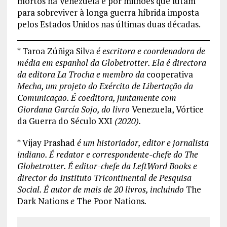
mortos na Venezuela e por milhões que lutam
para sobreviver à longa guerra híbrida imposta
pelos Estados Unidos nas últimas duas décadas.
* Taroa Zúñiga Silva
é escritora e coordenadora de
média em espanhol da Globetrotter. Ela é directora
da editora La Trocha e membro da
cooperativa
Mecha, um projeto do Exército de Libertação da
Comunicação. É coeditora, juntamente com
Giordana García Sojo, do livro
Venezuela, Vórtice
da Guerra do Século XXI
(2020).
* Vijay Prashad
é um historiador, editor e jornalista
indiano. É redator e correspondente-chefe do The
Globetrotter. É editor-chefe da LeftWord Books e
director do Instituto Tricontinental de Pesquisa
Social. É autor de mais de 20 livros, incluindo
The
Dark Nations
e
The Poor Nations
.