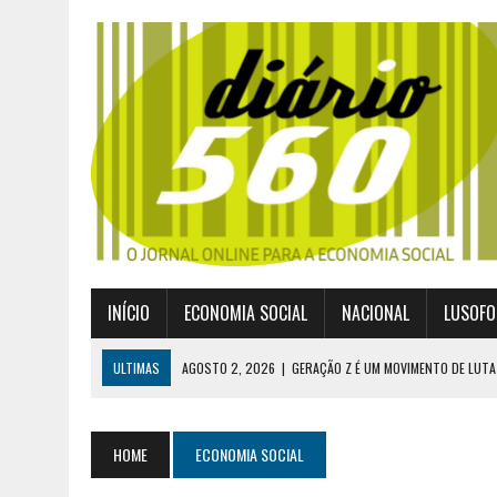
INÍCIO
ECONOMIA SOCIAL
NACIONAL
LUSOFO
ULTIMAS
AGOSTO 2, 2026
|
GERAÇÃO Z É UM MOVIMENTO DE LUTA
JULHO 30, 2026
|
PUBLICADO POR DECRETO-LEI NOVO ENQUADRAMEN
JULHO 30, 2026
|
CASES DIVULGA ÚLTIMOS NÚMEROS DA DIGITALIZA
HOME
ECONOMIA SOCIAL
JULHO 26, 2026
|
UM MARCO QUE REDEFINE O COOPERATIVISMO GLOB