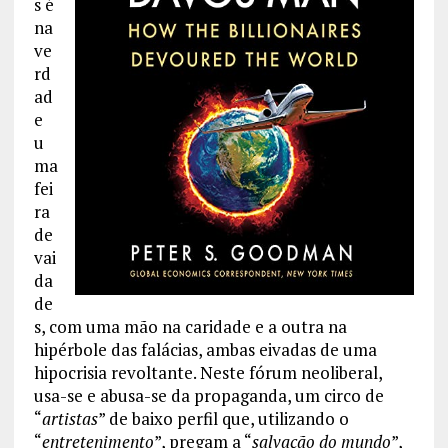
s é
na
ve
rd
ad
e
u
ma
fei
ra
de
vai
da
de
s, com uma mão na caridade e a outra na
hipérbole das falácias, ambas eivadas de uma
hipocrisia revoltante. Neste fórum neoliberal,
usa-se e abusa-se da propaganda, um circo de
“
artistas
” de baixo perfil que, utilizando o
“
entretenimento
”, pregam a “
salvação do mundo
”,