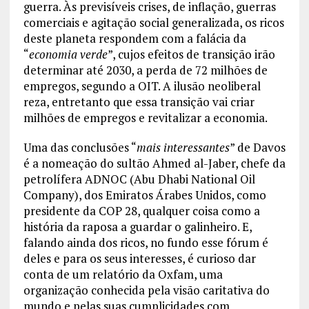
guerra. Às previsíveis crises, de inflação, guerras
comerciais e agitação social generalizada, os ricos
deste planeta respondem com a falácia da
“
economia verde
”, cujos efeitos de transição irão
determinar até 2030, a perda de 72 milhões de
empregos, segundo a OIT. A ilusão neoliberal
reza, entretanto que essa transição vai criar
milhões de empregos e revitalizar a economia.
Uma das conclusões “
mais interessantes
” de Davos
é a nomeação do sultão Ahmed al-Jaber, chefe da
petrolífera ADNOC (Abu Dhabi National Oil
Company), dos Emiratos Árabes Unidos, como
presidente da COP 28, qualquer coisa como a
história da raposa a guardar o galinheiro. E,
falando ainda dos ricos, no fundo esse fórum é
deles e para os seus interesses, é curioso dar
conta de um relatório da Oxfam, uma
organização conhecida pela visão caritativa do
mundo e pelas suas cumplicidades com