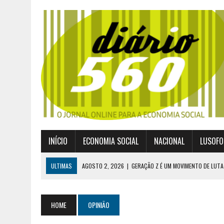
INÍCIO
ECONOMIA SOCIAL
NACIONAL
LUSOFO
ULTIMAS
AGOSTO 2, 2026
|
GERAÇÃO Z É UM MOVIMENTO DE LUTA
JULHO 30, 2026
|
PUBLICADO POR DECRETO-LEI NOVO ENQUADRAMEN
JULHO 30, 2026
|
CASES DIVULGA ÚLTIMOS NÚMEROS DA DIGITALIZA
HOME
OPINIÃO
JULHO 26, 2026
|
UM MARCO QUE REDEFINE O COOPERATIVISMO GLOB