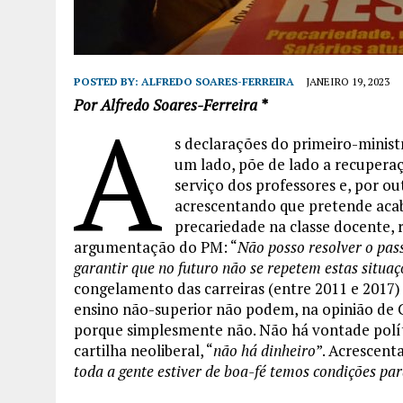
POSTED BY:
ALFREDO SOARES-FERREIRA
JANEIRO 19, 2023
Por Alfredo Soares-Ferreira *
A
s declarações do primeiro-minist
um lado, põe de lado a recuper
serviço dos professores e, por ou
acrescentando que pretende aca
precariedade na classe docente, 
argumentação do PM: “
Não posso resolver o pas
garantir que no futuro não se repetem estas situaç
congelamento das carreiras (entre 2011 e 2017)
ensino não-superior não podem, na opinião de Co
porque simplesmente não. Não há vontade polít
cartilha neoliberal, “
não há dinheiro
”. Acrescent
toda a gente estiver de boa-fé temos condições pa