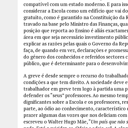
compatível com um estado moderno. E para isso é
considerar a Escola como um edifício que vai do
gratuito, como é garantido na Constituição da 
travado na base pelo Ministro das Finanças, qu
posição que reporta ao Ensino é aliás exactam
área em que seja necessário investimento públic
explicar as razões pelas quais o Governo da Repú
faça, de quando em vez, declarações e promessa
do género dos conhecidos e referidos sectores cr
público, que é determinante para o desenvolvim
A greve é desde sempre o recurso do trabalhad
condições a que tem direito. A sociedade deve 
trabalhador em greve tem logo à partida uma p
defender os “seus” professores. Ao mesmo temp
dignificantes sobre a Escola e os professores, 
parte, ao ódio ao conhecimento, característic
prazer algumas das vozes que nos deliciam com a
escreveu o Walter Hugo Mãe, “
Um país que não s