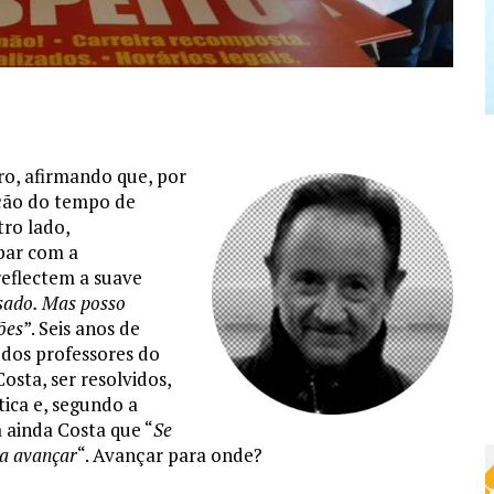
ro, afirmando que, por
ação do tempo de
tro lado,
bar com a
reflectem a suave
sado. Mas posso
ões
”. Seis anos de
 dos professores do
sta, ser resolvidos,
ica e, segundo a
a ainda Costa que “
Se
ra avançar
“. Avançar para onde?