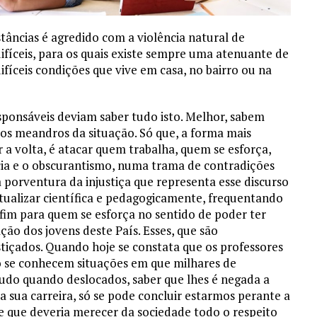
tâncias é agredido com a violência natural de
fíceis, para os quais existe sempre uma atenuante de
fíceis condições que vive em casa, no bairro ou na
esponsáveis deviam saber tudo isto. Melhor, sabem
s meandros da situação. Só que, a forma mais
 a volta, é atacar quem trabalha, quem se esforça,
cia e o obscurantismo, numa trama de contradições
a porventura da injustiça que representa esse discurso
tualizar científica e pedagogicamente, frequentando
nfim para quem se esforça no sentido de poder ter
ão dos jovens deste País. Esses, que são
stiçados. Quando hoje se constata que os professores
 se conhecem situações em que milhares de
udo quando deslocados, saber que lhes é negada a
a sua carreira, só se pode concluir estarmos perante a
sse que deveria merecer da sociedade todo o respeito