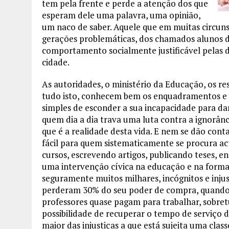
tem pela frente e perde a atenção dos que
esperam dele uma palavra, uma opinião,
um naco de saber. Aquele que em muitas circuns
gerações problemáticas, dos chamados alunos di
comportamento socialmente justificável pelas di
cidade.
As autoridades, o ministério da Educação, os r
tudo isto, conhecem bem os enquadramentos e o
simples de esconder a sua incapacidade para dar
quem dia a dia trava uma luta contra a ignorân
que é a realidade desta vida. E nem se dão cont
fácil para quem sistematicamente se procura ac
cursos, escrevendo artigos, publicando teses, e
uma intervenção cívica na educação e na formaç
seguramente muitos milhares, incógnitos e inju
perderam 30% do seu poder de compra, quando
professores quase pagam para trabalhar, sobret
possibilidade de recuperar o tempo de serviço d
maior das injustiças a que está sujeita uma cla