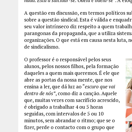
nada. Está a suicidar-se. Odeia e odeia-se
”. A eloq
A questão em discussão, em termos políticos su
sobre a questão sindical. Esta é válida e enquad
seu valor intrínseco diz respeito a quem traba
parangonas da propaganda, que a utiliza sistem
organizações. O que está em causa nesta luta, ne
de sindicalismo.
O professor é o responsável pelos seus
alunos, pelos nossos filhos, pela formação
daqueles a quem mais queremos. É ele que
abre as portas da nossa mente, que nos
ensina a ler, que dá luz ao “
escuro que vai
dentro de nós”
, como diz a canção. Aquele
que, muitas vezes com sacrifício acrescido,
é obrigado a trabalhar 4 ou 5 horas
seguidas, com intervalos de 5 ou 10
minutos, sem abrandar o ritmo; que se o
fizer, perde o contacto com o grupo que