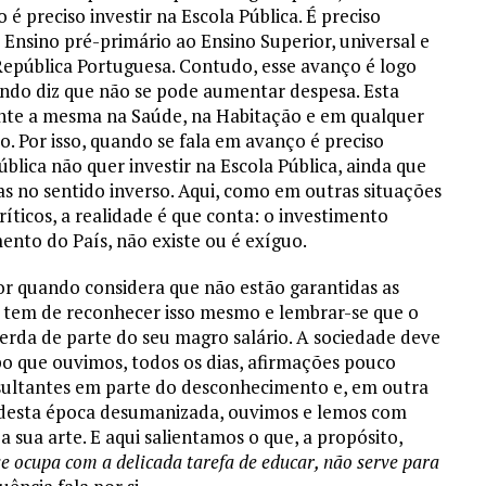
 preciso investir na Escola Pública. É preciso
 Ensino pré-primário ao Ensino Superior, universal e
República Portuguesa. Contudo, esse avanço é logo
ando diz que não se pode aumentar despesa. Esta
ente a mesma na Saúde, na Habitação e em qualquer
o. Por isso, quando se fala em avanço é preciso
blica não quer investir na Escola Pública, ainda que
s no sentido inverso. Aqui, como em outras situações
íticos, a realidade é que conta: o investimento
ento do País, não existe ou é exíguo.
or quando considera que não estão garantidas as
e tem de reconhecer isso mesmo e lembrar-se que o
erda de parte do seu magro salário. A sociedade deve
o que ouvimos, todos os dias, afirmações pouco
resultantes em parte do desconhecimento e, em outra
o desta época desumanizada, ouvimos e lemos com
 sua arte. E aqui salientamos o que, a propósito,
e ocupa com a delicada tarefa de educar, não serve para