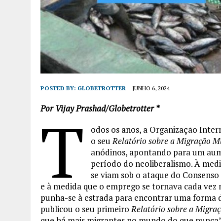
POSTED BY:
GLOBETROTTER
JUNHO 6, 2024
Por Vijay Prashad/Globetrotter *
T
odos os anos, a Organização Inter
o seu
Relatório sobre a Migração M
anódinos, apontando para um aum
período do neoliberalismo. À med
se viam sob o ataque do Consenso 
e à medida que o emprego se tornava cada vez 
punha-se à estrada para encontrar uma forma de
publicou o seu primeiro
Relatório sobre a Migra
que há mais migrantes no mundo do que nunca”. 