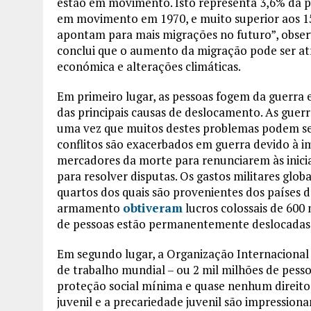
estão em movimento. Isto representa 3,6% da po
em movimento em 1970, e muito superior aos 15
apontam para mais migrações no futuro”, obse
conclui que o aumento da migração pode ser atr
económica e alterações climáticas.
Em primeiro lugar, as pessoas fogem da guerra
das principais causas de deslocamento. As gue
uma vez que muitos destes problemas podem ser 
conflitos são exacerbados em guerra devido à i
mercadores da morte para renunciarem às inici
para resolver disputas. Os gastos militares glob
quartos dos quais são provenientes dos países 
armamento
obtiveram
lucros colossais de 600
de pessoas estão permanentemente deslocadas 
Em segundo lugar, a Organização Internacional
de trabalho mundial – ou 2 mil milhões de pess
proteção social mínima e quase nenhum direito
juvenil e a precariedade juvenil são impression