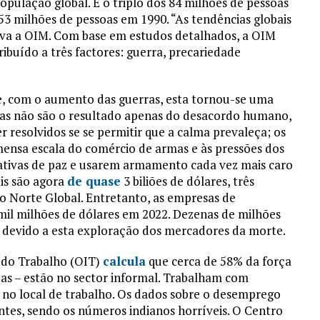
pulação global. É o triplo dos 84 milhões de pessoas
3 milhões de pessoas em 1990. “As tendências globais
rva a OIM. Com base em estudos detalhados, a OIM
ibuído a três factores: guerra, precariedade
 e, com o aumento das guerras, esta tornou-se uma
rras não são o resultado apenas do desacordo humano,
resolvidos se se permitir que a calma prevaleça; os
mensa escala do comércio de armas e às pressões dos
ativas de paz e usarem armamento cada vez mais caro
ais são agora
de quase
3 biliões de dólares, três
do Norte Global. Entretanto, as empresas de
 mil milhões de dólares em 2022. Dezenas de milhões
devido a esta exploração dos mercadores da morte.
 do Trabalho (OIT)
calcula
que cerca de 58% da força
oas – estão no sector informal. Trabalham com
 no local de trabalho. Os dados sobre o desemprego
antes, sendo os números indianos horríveis. O Centro