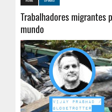
HOME
OPINIÃO
AGOSTO 2, 2026
|
GERAÇÃO Z É UM MOVIMENTO DE LUTA DE CLASSES
Trabalhadores migrantes 
AGOSTO 8, 2026
|
ENCONTRO NACIONAL DA MÚTUA DOS PESCADORE
mundo