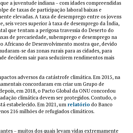
que a juventude indiana – com idades compreendidas
lpe de taxas de participação laboral baixas e
ente elevadas. A taxa de desemprego entre os jovens
, seis vezes superior à taxa de desemprego da Índia,
ntal que tentam a perigosa travessia do Deserto do
taxas de precariedade, subemprego e desemprego na
o Africano de Desenvolvimento mostra que, devido
mudaram-se das zonas rurais para as cidades, para
onde decidem sair para seduzirem rendimentos mais
mpactos adversos da catástrofe climática. Em 2015, na
vernamentais concordaram em criar um Grupo de
s depois, em 2018, o Pacto Global da ONU concordou
radação climática devem ser protegidos. Contudo, o
está estabelecido. Em 2021, um
relatório
do Banco
nos 216 milhões de refugiados climáticos.
grantes – muitos dos quais levam vidas extremamente