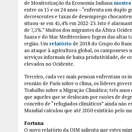
de Monitorização da Economia Indiana
mostra
entre os 15 e os 24 anos – “enfrenta um duplo go
decrescentes e taxas de desemprego chocantem
situou-se em 45,4% em 2022-23. Isto é alarmante
de 7,5%.” Muitos dos migrantes da África Ocide
Saara e do Mar Mediterrâneo fogem das altas 
região. Um
relatório
de 2018 do Grupo do Banc
ao ataque à agricultura global, os camponeses 
serviços informais de baixa produtividade, de 
elevados no Ocidente.
Terceiro, cada vez mais pessoas enfrentam os i
reunião de Paris sobre o clima, os líderes go
Trabalho sobre a Migração Climática; três ano
que aqueles que se deslocam por razões de deg
conceito de “refugiados climáticos” ainda não 
Mundial calculou que até 2050 existirão pelo me
Fortuna
O novo relatório da OIM salienta que estes mi