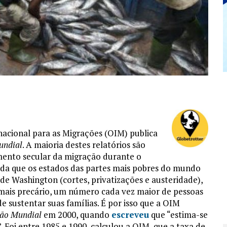
nacional para as Migrações (OIM) publica
undial
. A maioria destes relatórios são
ento secular da migração durante o
ida que os estados das partes mais pobres do mundo
de Washington (cortes, privatizações e austeridade),
mais precário, um número cada vez maior de pessoas
 sustentar suas famílias. É por isso que a OIM
ção Mundial
em 2000, quando
escreveu
que “estima-se
Foi entre 1985 e 1990, calculou a OIM, que a taxa de