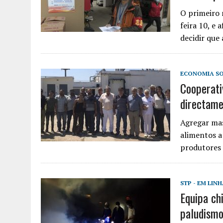
O primeiro 
feira 10, e
decidir que
ECONOMIA SO
Cooperati
directame
Agregar mas
alimentos a
produtores 
STP - EM LIN
Equipa ch
paludismo