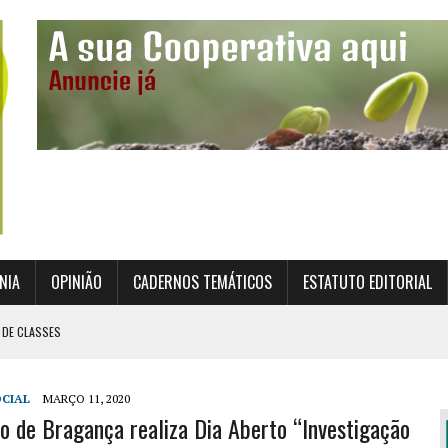
NIA
OPINIÃO
CADERNOS TEMÁTICOS
ESTATUTO EDITORIAL
 DE CLASSES
TO INSTITUCIONAL DA SUPERVISÃO COOPERATIVA
ÇÃO DAS COOPERATIVAS CREDENCIADAS
CIAL
MARÇO 11, 2020
co de Bragança realiza Dia Aberto “Investigação
AL