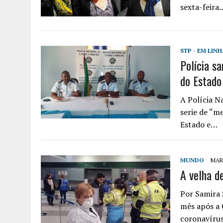
sexta-feira
STP - EM LIN
Polícia s
do Estado
A Polícia N
serie de “m
Estado e…
MUNDO
MARÇ
A velha d
Por Samira 
mês após a 
coronavíru