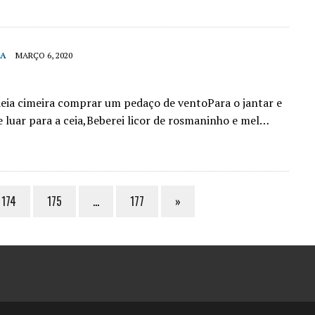
IA
MARÇO 6, 2020
ldeia cimeira comprar um pedaço de ventoPara o jantar e
 luar para a ceia,Beberei licor de rosmaninho e mel…
174
175
…
177
»