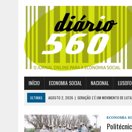
INÍCIO
ECONOMIA SOCIAL
NACIONAL
LUSOFO
ULTIMAS
AGOSTO 2, 2026
|
GERAÇÃO Z É UM MOVIMENTO DE LUTA
JULHO 30, 2026
|
PUBLICADO POR DECRETO-LEI NOVO ENQUADRAMEN
JULHO 30, 2026
|
CASES DIVULGA ÚLTIMOS NÚMEROS DA DIGITALIZA
ECONOMIA SO
Politécni
JULHO 26, 2026
|
UM MARCO QUE REDEFINE O COOPERATIVISMO GLOB