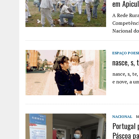
em Apicul
AGOSTO 6, 2026
|
UM ENTRE MUITOS
A Rede Rura
Competência
Nacional do
ESPAÇO POES
nasce, s, 
nasce, s, t
e nove, a u
NACIONAL
M
Portugal 
Páscoa pa