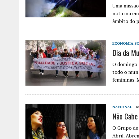
Uma missão 
noturna em 
âmbito do 
ECONOMIA SO
Dia da Mu
O domingo 8
todo o mund
femininas.
NACIONAL
M
Não Cabe 
O Grupo de
Abril. Abre