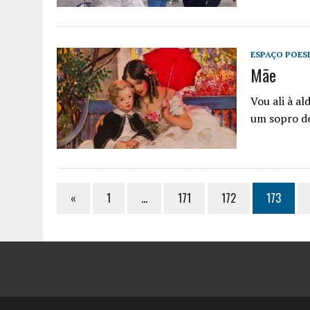
ESPAÇO POES
Mãe
Vou ali à a
um sopro de
«
1
…
171
172
173