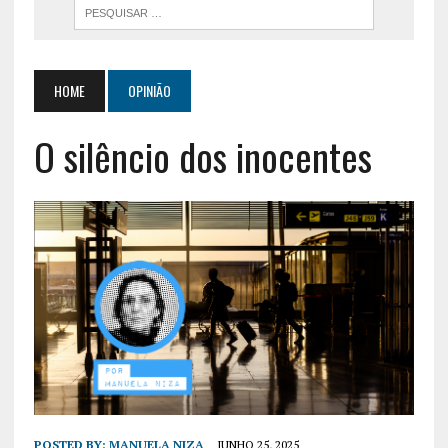
HOME
OPINIÃO
O silêncio dos inocentes
POSTED BY:
MANUELA NIZA
JUNHO 25, 2025