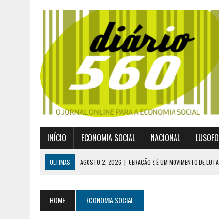
INÍCIO
ECONOMIA SOCIAL
NACIONAL
LUSOFO
ULTIMAS
AGOSTO 2, 2026
|
GERAÇÃO Z É UM MOVIMENTO DE LUTA
JULHO 30, 2026
|
PUBLICADO POR DECRETO-LEI NOVO ENQUADRAMEN
JULHO 30, 2026
|
CASES DIVULGA ÚLTIMOS NÚMEROS DA DIGITALIZA
HOME
ECONOMIA SOCIAL
JULHO 26, 2026
|
UM MARCO QUE REDEFINE O COOPERATIVISMO GLOB