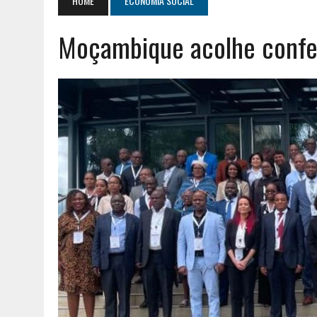
HOME
ECONOMIA SOCIAL
AGOSTO 2, 2026
|
GERAÇÃO Z É UM MOVIMENTO DE LUTA DE CLASSES
Moçambique acolhe confer
AGOSTO 8, 2026
|
ENCONTRO NACIONAL DA MÚTUA DOS PESCADORE