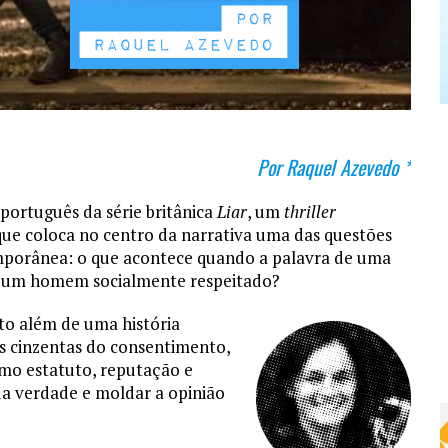
Por Raquel Azevedo *
 português da série britânica
Liar
, um
thriller
que coloca no centro da narrativa uma das questões
emporânea: o que acontece quando a palavra de uma
e um homem socialmente respeitado?
ito além de uma história
s cinzentas do consentimento,
omo estatuto, reputação e
da verdade e moldar a opinião