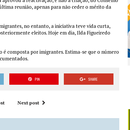
 aprovou a reactivação, e não a criação, do Conselho
última reunião, apenas para não ceder o mérito da
grantes, no entanto, a iniciativa teve vida curta,
teriormente eleitos. Hoje em dia, Ilda Figueiredo
o é composta por imigrantes. Estima-se que o número
documentados.
PIN
SHARE
st
Next post