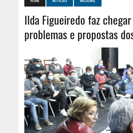
HOME
NOTÍCIAS
NACIONAL
JULHO 30, 2026
|
PUBLICADO POR DECRETO-LEI NOVO ENQUADRAMEN
Ilda Figueiredo faz chegar
AGOSTO 8, 2026
|
ENCONTRO NACIONAL DA MÚTUA DE PESCADORES 
problemas e propostas do