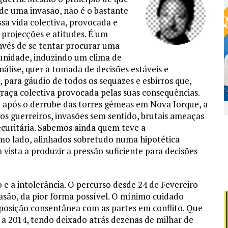
 de uma invasão, não é o bastante
ssa vida colectiva, provocada e
 projecções e atitudes. É um
invés de se tentar procurar uma
munidade, induzindo um clima de
análise, quer a tomada de decisões estáveis e
, para gáudio de todos os sequazes e esbirros que,
graça colectiva provocada pelas suas consequências.
 após o derrube das torres gémeas em Nova Iorque, a
s guerreiros, invasões sem sentido, brutais ameaças
ecuritária. Sabemos ainda quem teve a
smo lado, alinhados sobretudo numa hipotética
 vista a produzir a pressão suficiente para decisões
e a intolerância. O percurso desde 24 de Fevereiro
asão, da pior forma possível. O mínimo cuidado
 posição consentânea com as partes em conflito. Que
 2014, tendo deixado atrás dezenas de milhar de