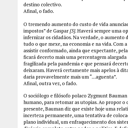
destino colectivo.
Afinal, o fado.
O tremendo aumento do custo de vida anuncia
impostos” de Gaspar
[3]
. Haverá sempre uma op
infernizar os cidadãos. Na verdade, o aumento
tudo o que mexe, na economia e na vida. Com a 
assistir conformado, ainda que expectante, pe
ficará decerto mais uma percentagem alargada
fragilizada pela pandemia e que pensará decert
deixaram. Haverá certamente mais apelos à dita 
daria provavelmente mais um “…aguenta”.
Afinal, outra vez, o fado.
O sociólogo e filósofo polaco Zygmunt Bauman
humano, para retomar as utopias. Ao propor o c
presente, Bauman diz que existe hoje uma relati
incerteza permanente, uma tentativa de colocaç
plano individual, um enfraquecimento dos siste