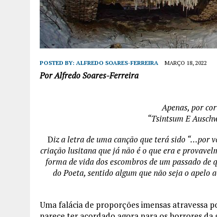
POSTED BY:
ALFREDO SOARES-FERREIRA
MARÇO 18, 2022
Por Alfredo Soares-Ferreira
Apenas, por cor
“Tsintsum E Auschw
D
iz a letra de uma canção que terá sido “…por v
criação lusitana que já não é o que era e provave
forma de vida dos escombros de um passado de q
do Poeta, sentido algum que não seja o apelo a
Uma falácia de proporções imensas atravessa po
parece ter acordado agora para os horrores da 