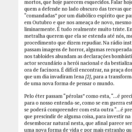
mortos, que hoje parecem esquecidos. Falar hoje
quem a defende no lado obscuro das trevas que
“comandadas” por um diabólico espírito que p
em Outubro e que nos ameaça de novo, mesmo 
liminarmente. É tudo realmente muito triste. E
metralha querem que ela se estenda até nós, mes
procedimento que dizem repudiar. Na rádio ins
passam imagens de horror, algumas recuperadas 
nos tabloides abundam as declarações bombást
actor secundário a herói nacional e da bestializa
ora de facínora. É difícil encontrar, na praça d
que um dia invadiram Iena
[2]
, para a transform
de uma nova forma de pensar o mundo.
Pelo éter passam “pérolas” como esta, “…é prec
para o nosso entenda-se, como se em guerra est
se poderá compreender com esta outra “…é prec
que prescindir de alguma coisa, para investir na
desembocar natural nesta, que afinal parece ser
uma nova forma de vida e por mais estranho que 