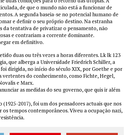
ine duas condições para o retorno das utopias. A
rticulada, de que o mundo não está a funcionar de
entos. A segunda baseia-se no potencial humano de
mar e definir o seu próprio destino. Na estranha
 da tentativa de privatizar o pensamento, não
gosas e contrariam a corrente dominante.
negar em definitivo.
ido duas ou três vezes a horas diferentes. Lk lk 123
a, que alberga a Universidade Friedrich Schiller, a
oi dirigida, no início do século XIX, por Goethe e por
s vertentes do conhecimento, como Fichte, Hegel,
Novalis e Marx.
anunciar as medidas do seu governo, que quis ir além
 (1925-2017), foi um dos pensadores actuais que nos
ar os tempos contemporâneos. Viveu a ocupação nazi,
esistência.