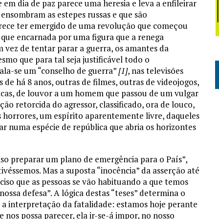
 em dia de paz parece uma heresia e leva a enfileirar
 ensombram as estepes russas e que são
arece ter emergido de uma revolução que começou
que encarnada por uma figura que a renega
m vez de tentar parar a guerra, os amantes da
mo que para tal seja justificável todo o
tala-se um “conselho de guerra”
[1]
, nas televisões
de há 8 anos, outras de filmes, outras de videojogos,
icas, de louvor a um homem que passou de um vulgar
ção retorcida do agressor, classificado, ora de louco,
os horrores, um espírito aparentemente livre, daqueles
ar numa espécie de república que abria os horizontes
iso preparar um plano de emergência para o País”,
ivéssemos. Mas a suposta “inocência” da asserção até
iso que as pessoas se vão habituando a que temos
 nossa defesa”. A lógica destas “teses” determina o
 a interpretação da fatalidade: estamos hoje perante
nos possa parecer, ela ir-se-á impor, no nosso