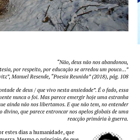
“Não, deus não nos abandonou,
tesia, por respeito, por educação se arredou um pouco…”
itz”, Manuel Resende, “Poesia Reunida” (2018), pág. 108
ontade de deus / que vivo nesta ansiedade”. É o fado, essa
lmente nunca o foi. Mas parece emergir hoje uma estranha
ue ainda não nos libertamos. E que não tem, no entender
o divino, que parece entroncar nos apelos globais de uma
reacção primária à guerra.
r estes dias a humanidade, que
guerra. Mesmo o princípio de que