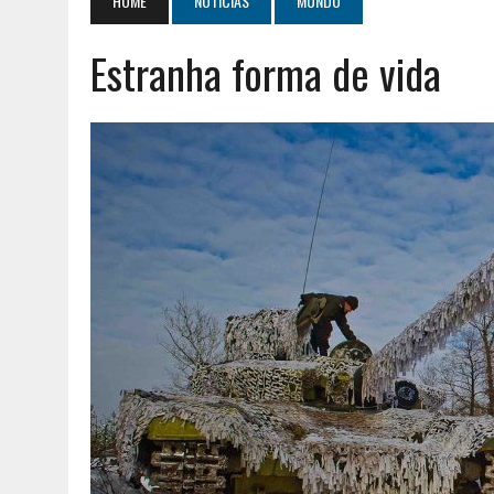
HOME
NOTÍCIAS
MUNDO
AGOSTO 2, 2026
|
GERAÇÃO Z É UM MOVIMENTO DE LUTA DE CLASSES
Estranha forma de vida
AGOSTO 8, 2026
|
ENCONTRO NACIONAL DA MÚTUA DOS PESCADORE