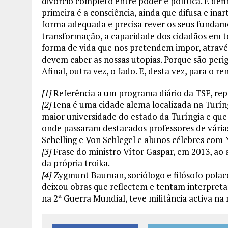
divórcio completo entre poder e política. E def
primeira é a consciência, ainda que difusa e ina
forma adequada e precisa rever os seus fundam
transformação, a capacidade dos cidadãos em to
forma de vida que nos pretendem impor, através
devem caber as nossas utopias. Porque são peri
Afinal, outra vez, o fado. E, desta vez, para o re
[1]
Referência a um programa diário da TSF, repet
[2]
Iena é uma cidade alemã localizada na Turíngi
maior universidade do estado da Turíngia e que f
onde passaram destacados professores de vária
Schelling e Von Schlegel e alunos célebres com 
[3]
Frase do ministro Vítor Gaspar, em 2013, ao 
da própria troika.
[4]
Zygmunt Bauman, sociólogo e filósofo polaco
deixou obras que reflectem e tentam interpret
na 2ª Guerra Mundial, teve militância activa na r