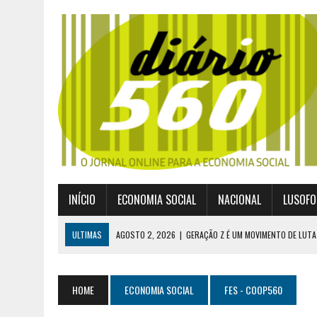
INÍCIO
ECONOMIA SOCIAL
NACIONAL
LUSOFO
ULTIMAS
AGOSTO 2, 2026
|
GERAÇÃO Z É UM MOVIMENTO DE LUTA
JULHO 30, 2026
|
PUBLICADO POR DECRETO-LEI NOVO ENQUADRAMEN
JULHO 30, 2026
|
CASES DIVULGA ÚLTIMOS NÚMEROS DA DIGITALIZA
HOME
ECONOMIA SOCIAL
FES - COOP560
JULHO 26, 2026
|
UM MARCO QUE REDEFINE O COOPERATIVISMO GLOB