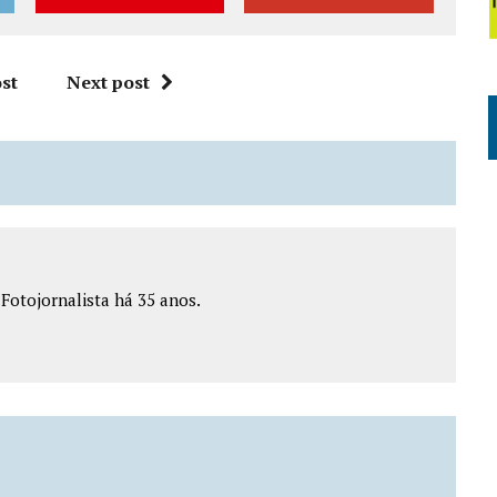
st
Next post
e Fotojornalista há 35 anos.