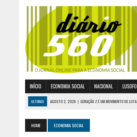
INÍCIO
ECONOMIA SOCIAL
NACIONAL
LUSOFO
ULTIMAS
AGOSTO 2, 2026
|
GERAÇÃO Z É UM MOVIMENTO DE LUTA
JULHO 30, 2026
|
PUBLICADO POR DECRETO-LEI NOVO ENQUADRAMEN
JULHO 30, 2026
|
CASES DIVULGA ÚLTIMOS NÚMEROS DA DIGITALIZA
HOME
ECONOMIA SOCIAL
JULHO 26, 2026
|
UM MARCO QUE REDEFINE O COOPERATIVISMO GLOB