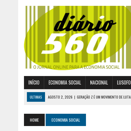
INÍCIO
ECONOMIA SOCIAL
NACIONAL
LUSOFO
ULTIMAS
AGOSTO 2, 2026
|
GERAÇÃO Z É UM MOVIMENTO DE LUTA
JULHO 30, 2026
|
PUBLICADO POR DECRETO-LEI NOVO ENQUADRAMEN
JULHO 30, 2026
|
CASES DIVULGA ÚLTIMOS NÚMEROS DA DIGITALIZA
HOME
ECONOMIA SOCIAL
JULHO 26, 2026
|
UM MARCO QUE REDEFINE O COOPERATIVISMO GLOB