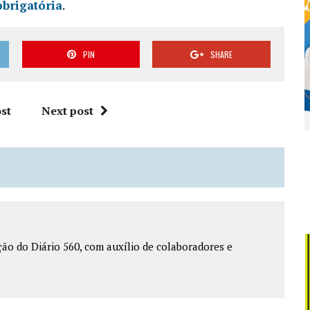
obrigatória
.
PIN
SHARE
st
Next post
o do Diário 560, com auxílio de colaboradores e