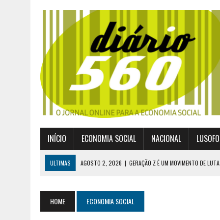
INÍCIO
ECONOMIA SOCIAL
NACIONAL
LUSOFO
ULTIMAS
AGOSTO 2, 2026
|
GERAÇÃO Z É UM MOVIMENTO DE LUTA
JULHO 30, 2026
|
PUBLICADO POR DECRETO-LEI NOVO ENQUADRAMEN
JULHO 30, 2026
|
CASES DIVULGA ÚLTIMOS NÚMEROS DA DIGITALIZA
HOME
ECONOMIA SOCIAL
JULHO 26, 2026
|
UM MARCO QUE REDEFINE O COOPERATIVISMO GLOB