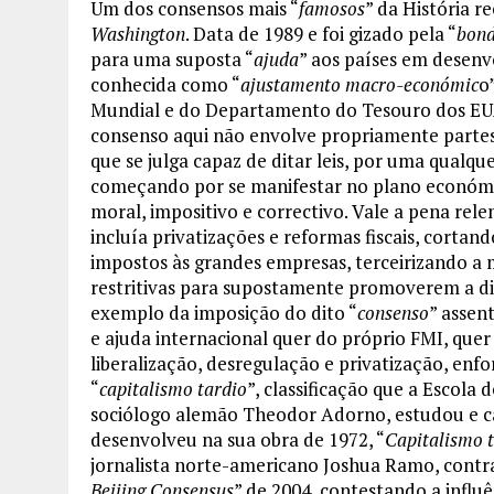
Um dos consensos mais “
famosos
” da História 
Washington
. Data de 1989 e foi gizado pela “
bon
para uma suposta “
ajuda
” aos países em desenv
conhecida como “
ajustamento macro-económic
o
Mundial e do Departamento do Tesouro dos EUA 
consenso aqui não envolve propriamente partes
que se julga capaz de ditar leis, por uma qualqu
começando por se manifestar no plano económi
moral, impositivo e correctivo. Vale a pena re
incluía privatizações e reformas fiscais, cortan
impostos às grandes empresas, terceirizando a 
restritivas para supostamente promoverem a di
exemplo da imposição do dito “
consenso
” assen
e ajuda internacional quer do próprio FMI, quer 
liberalização, desregulação e privatização, enfo
“
capitalismo tardio
”, classificação que a Escola 
sociólogo alemão Theodor Adorno, estudou e c
desenvolveu na sua obra de 1972, “
Capitalismo t
jornalista norte-americano Joshua Ramo, contr
Beijing Consensus
” de 2004, contestando a influ