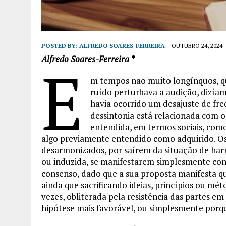
POSTED BY:
ALFREDO SOARES-FERREIRA
OUTUBRO 24, 2024
Alfredo Soares-Ferreira *
E
m tempos não muito longínquos, q
ruído perturbava a audição, dizíam
havia ocorrido um desajuste de fre
dessintonia está relacionada com 
entendida, em termos sociais, com
algo previamente entendido como adquirido. O
desarmonizados, por saírem da situação de harm
ou induzida, se manifestarem simplesmente con
consenso, dado que a sua proposta manifesta 
ainda que sacrificando ideias, princípios ou mé
vezes, obliterada pela resistência das partes e
hipótese mais favorável, ou simplesmente porqu