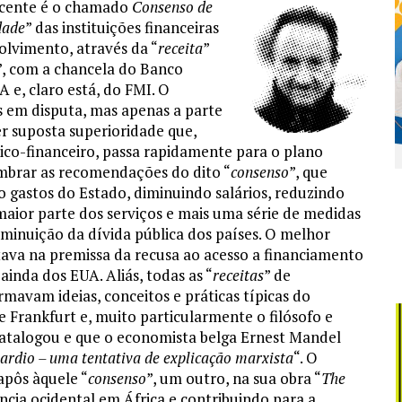
recente é o chamado
Consenso de
dade
” das instituições financeiras
olvimento, através da “
receita
”
”, com a chancela do Banco
e, claro está, do FMI. O
 em disputa, mas apenas a parte
er suposta superioridade que,
co-financeiro, passa rapidamente para o plano
lembrar as recomendações do dito “
consenso
”, que
do gastos do Estado, diminuindo salários, reduzindo
maior parte dos serviços e mais uma série de medidas
minuição da dívida pública dos países. O melhor
tava na premissa da recusa ao acesso a financiamento
ainda dos EUA. Aliás, todas as “
receitas
” de
rmavam ideias, conceitos e práticas típicas do
de Frankfurt e, muito particularmente o filósofo e
atalogou e que o economista belga Ernest Mandel
ardio – uma tentativa de explicação marxista
“. O
apôs àquele “
consenso
”, um outro, na sua obra “
The
ência ocidental em África e contribuindo para a