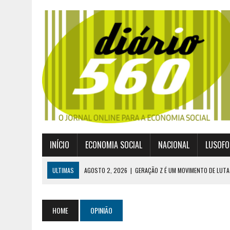
INÍCIO
ECONOMIA SOCIAL
NACIONAL
LUSOFO
ULTIMAS
AGOSTO 2, 2026
|
GERAÇÃO Z É UM MOVIMENTO DE LUTA
JULHO 30, 2026
|
PUBLICADO POR DECRETO-LEI NOVO ENQUADRAMEN
JULHO 30, 2026
|
CASES DIVULGA ÚLTIMOS NÚMEROS DA DIGITALIZA
HOME
OPINIÃO
JULHO 26, 2026
|
UM MARCO QUE REDEFINE O COOPERATIVISMO GLOB