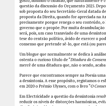
gosto, iludindo o cidadão, que naturalmente é
questão da discussão do Orçamento 2025. Depois 
sob proposta do seu Secretário-Geral datada de
proposta da Direita, quando for apreciada na A
precisamente porque renega o seu conteúdo, 
governo que o propõe. Por muita deambulação me
será, pois, um caso transviado de uma dessinton
tese do centrão político, ávido de exercer o po
consenso que pretende sê-lo, que está (ou par
Um blogue que normalmente se dedica à análise d
ostenta o curioso título de “
Ditadura do Consen
mercê de uma ditadura que, não o sendo, acaba 
Parece que encontramos sempre na Poesia uma
a dessintonia. A esse propósito, registamos o e
em 2020 o Prémio Ulysses, com o livro “
O Consen
Em Electricidade a questão da dessintonia reso
reduzir os níveis de distorções harmónicas, evi