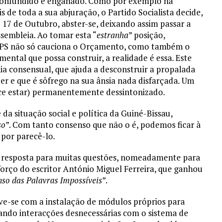
 confundido e enganado. Como por exemplo na
de toda a sua abjuração, o Partido Socialista decide,
 17 de Outubro, abster-se, deixando assim passar a
ssembleia. Ao tomar esta “
estranha
” posição,
o PS não só cauciona o Orçamento, como também o
ntal que possa construir, a realidade é essa. Este
ia consensual, que ajuda a desconstruir a propalada
der e que é sôfrego na sua ânsia nada disfarçada. Um
ece estar) permanentemente dessintonizado.
a situação social e política da Guiné-Bissau,
so
”. Com tanto consenso que não o é, podemos ficar à
por parecê-lo.
 resposta para muitas questões, nomeadamente para
sforço do escritor António Miguel Ferreira, que ganhou
so das Palavras Impossíveis
”.
lve-se com a instalação de módulos próprios para
tando interacções desnecessárias com o sistema de