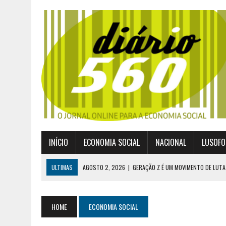
INÍCIO
ECONOMIA SOCIAL
NACIONAL
LUSOFO
ULTIMAS
AGOSTO 2, 2026
|
GERAÇÃO Z É UM MOVIMENTO DE LUTA
JULHO 30, 2026
|
PUBLICADO POR DECRETO-LEI NOVO ENQUADRAMEN
JULHO 30, 2026
|
CASES DIVULGA ÚLTIMOS NÚMEROS DA DIGITALIZA
HOME
ECONOMIA SOCIAL
JULHO 26, 2026
|
UM MARCO QUE REDEFINE O COOPERATIVISMO GLOB