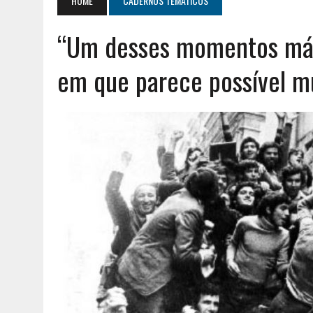
HOME
CADERNOS TEMÁTICOS
AGOSTO 2, 2026
|
GERAÇÃO Z É UM MOVIMENTO DE LUTA DE CLASSES
“Um desses momentos mági
AGOSTO 8, 2026
|
ENCONTRO NACIONAL DA MÚTUA DOS PESCADORE
em que parece possível m