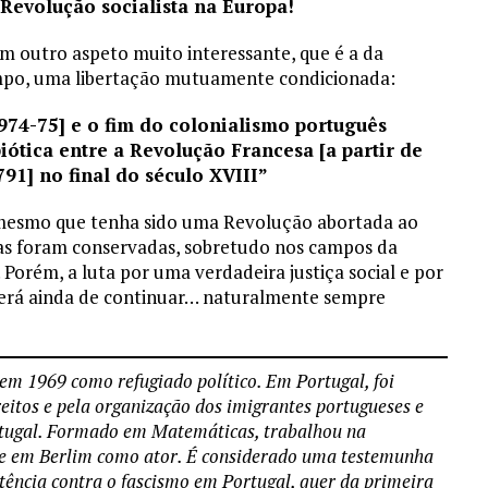
a Revolução socialista na Europa!
um outro aspeto muito interessante, que é a da
empo, uma libertação mutuamente condicionada:
974-75] e o fim do colonialismo português
ótica entre a Revolução Francesa [a partir de
791] no final do século XVIII”
 mesmo que tenha sido uma Revolução abortada ao
tas foram conservadas, sobretudo nos campos da
. Porém, a luta por uma verdadeira justiça social e por
a terá ainda de continuar… naturalmente sempre
em 1969 como refugiado político. Em Portugal, foi
reitos e pela organização dos imigrantes portugueses e
rtugal. Formado em Matemáticas, trabalhou na
te em Berlim como ator. É considerado uma testemunha
stência contra o fascismo em Portugal, quer da primeira