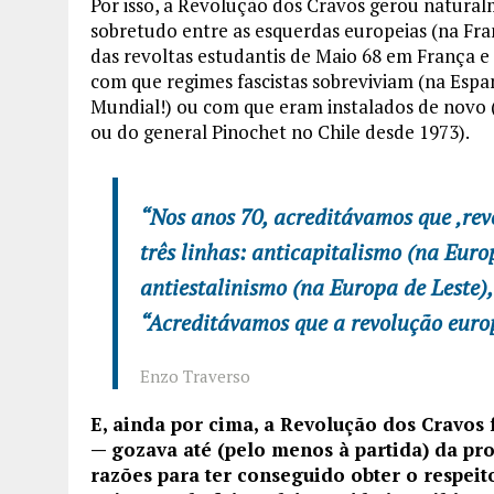
Por isso, a Revolução dos Cravos gerou natural
sobretudo entre as esquerdas europeias (na Franç
das revoltas estudantis de Maio 68 em França 
com que regimes fascistas sobreviviam (na Espa
Mundial!) ou com que eram instalados de novo (
ou do general Pinochet no Chile desde 1973).
“Nos anos 70, acreditávamos que ‚rev
três linhas: anticapitalismo (na Eur
antiestalinismo (na Europa de Leste),
“Acreditávamos que a revolução eur
Enzo Traverso
E, ainda por cima, a
Revolução dos Cravos f
— gozava até (pelo menos à partida) da pro
razões para ter conseguido obter o respei