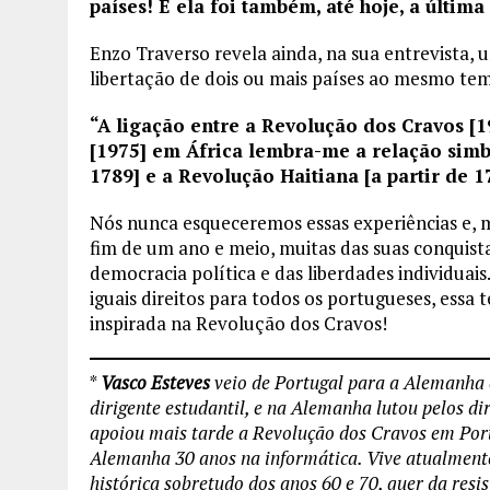
países! E ela foi também, até hoje, a últim
Enzo Traverso revela ainda, na sua entrevista, 
libertação de dois ou mais países ao mesmo t
“A ligação entre a Revolução dos Cravos [1
[1975] em África lembra-me a relação simbi
1789] e a Revolução Haitiana [a partir de 1
Nós nunca esqueceremos essas experiências e,
fim de um ano e meio, muitas das suas conquis
democracia política e das liberdades individuais
iguais direitos para todos os portugueses, ess
inspirada na Revolução dos Cravos!
*
Vasco Esteves
veio de Portugal para a Alemanha 
dirigente estudantil, e na Alemanha lutou pelos di
apoiou mais tarde a Revolução dos Cravos em Po
Alemanha 30 anos na informática. Vive atualmen
histórica sobretudo dos anos 60 e 70, quer da resi