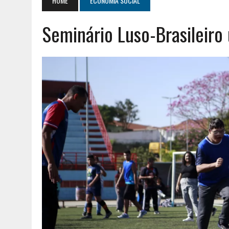
HOME
ECONOMIA SOCIAL
AGOSTO 2, 2026
|
GERAÇÃO Z É UM MOVIMENTO DE LUTA DE CLASSES
Seminário Luso-Brasileir
AGOSTO 8, 2026
|
ENCONTRO NACIONAL DA MÚTUA DOS PESCADORE