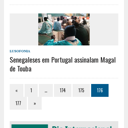
LUSOFONIA
Senegaleses em Portugal assinalam Magal
de Touba
«
1
…
174
175
176
177
»