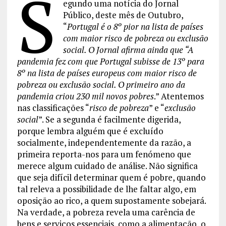
S
egundo uma notícia do Jornal
Público, deste mês de Outubro,
“
Portugal é o 8º pior na lista de países
com maior risco de pobreza ou exclusão
social. O Jornal afirma ainda que “A
pandemia fez com que Portugal subisse de 13º para
8º na lista de países europeus com maior risco de
pobreza ou exclusão social. O primeiro ano da
pandemia criou 230 mil novos pobres
.” Atentemos
nas classificações “
risco de pobreza
” e “
exclusão
social
”. Se a segunda é facilmente digerida,
porque lembra alguém que é excluído
socialmente, independentemente da razão, a
primeira reporta-nos para um fenómeno que
merece algum cuidado de análise. Não significa
que seja difícil determinar quem é pobre, quando
tal releva a possibilidade de lhe faltar algo, em
oposição ao rico, a quem supostamente sobejará.
Na verdade, a pobreza revela uma carência de
bens e serviços essenciais, como a alimentação, o