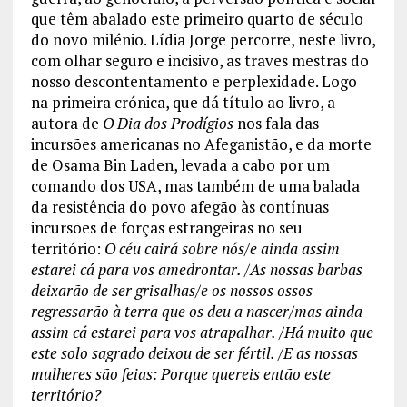
que têm abalado este primeiro quarto de século
do novo milénio. Lídia Jorge percorre, neste livro,
com olhar seguro e incisivo, as traves mestras do
nosso descontentamento e perplexidade. Logo
na primeira crónica, que dá título ao livro, a
autora de
O Dia dos Prodígios
nos fala das
incursões americanas no Afeganistão, e da morte
de Osama Bin Laden, levada a cabo por um
comando dos USA, mas também de uma balada
da resistência do povo afegão às contínuas
incursões de forças estrangeiras no seu
território:
O céu cairá sobre nós/e ainda assim
estarei cá para vos amedrontar. /As nossas barbas
deixarão de ser grisalhas/e os nossos ossos
regressarão à terra que os deu a nascer/mas ainda
assim cá estarei para vos atrapalhar. /Há muito que
este solo sagrado deixou de ser fértil. /E as nossas
mulheres são feias: Porque quereis então este
território?