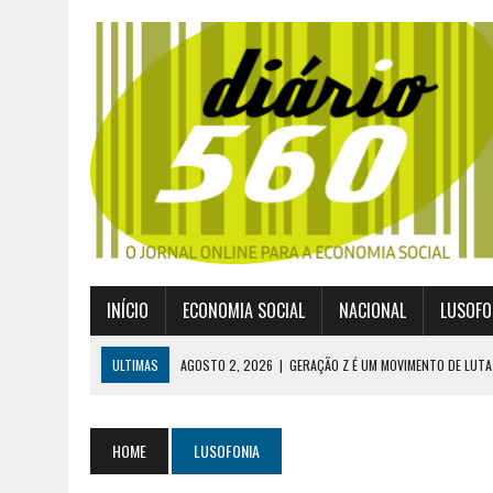
INÍCIO
ECONOMIA SOCIAL
NACIONAL
LUSOFO
ULTIMAS
AGOSTO 2, 2026
|
GERAÇÃO Z É UM MOVIMENTO DE LUTA
JULHO 30, 2026
|
PUBLICADO POR DECRETO-LEI NOVO ENQUADRAMEN
JULHO 30, 2026
|
CASES DIVULGA ÚLTIMOS NÚMEROS DA DIGITALIZA
HOME
LUSOFONIA
JULHO 26, 2026
|
UM MARCO QUE REDEFINE O COOPERATIVISMO GLOB