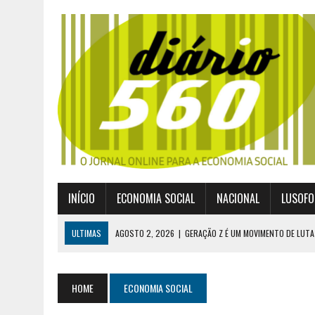
INÍCIO
ECONOMIA SOCIAL
NACIONAL
LUSOFO
ULTIMAS
AGOSTO 2, 2026
|
GERAÇÃO Z É UM MOVIMENTO DE LUTA
JULHO 30, 2026
|
PUBLICADO POR DECRETO-LEI NOVO ENQUADRAMEN
JULHO 30, 2026
|
CASES DIVULGA ÚLTIMOS NÚMEROS DA DIGITALIZA
HOME
ECONOMIA SOCIAL
JULHO 26, 2026
|
UM MARCO QUE REDEFINE O COOPERATIVISMO GLOB