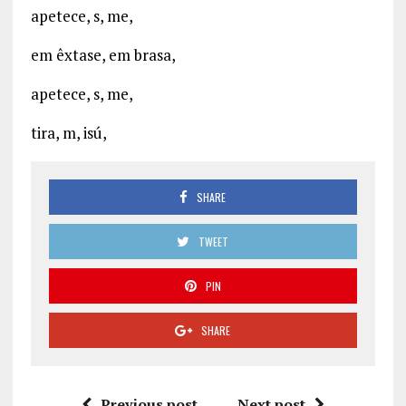
apetece, s, me,
em êxtase, em brasa,
apetece, s, me,
tira, m, isú,
SHARE
TWEET
PIN
SHARE
Previous post
Next post