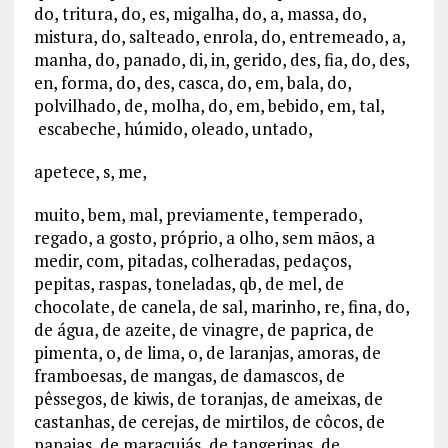
do, tritura, do, es, migalha, do, a, massa, do,
mistura, do, salteado, enrola, do, entremeado, a,
manha, do, panado, di, in, gerido, des, fia, do, des,
en, forma, do, des, casca, do, em, bala, do,
polvilhado, de, molha, do, em, bebido, em, tal,
escabeche, húmido, oleado, untado,
apetece, s, me,
muito, bem, mal, previamente, temperado,
regado, a gosto, próprio, a olho, sem mãos, a
medir, com, pitadas, colheradas, pedaços,
pepitas, raspas, toneladas, qb, de mel, de
chocolate, de canela, de sal, marinho, re, fina, do,
de água, de azeite, de vinagre, de paprica, de
pimenta, o, de lima, o, de laranjas, amoras, de
framboesas, de mangas, de damascos, de
pêssegos, de kiwis, de toranjas, de ameixas, de
castanhas, de cerejas, de mirtilos, de côcos, de
papaias, de maracujás, de tangerinas, de