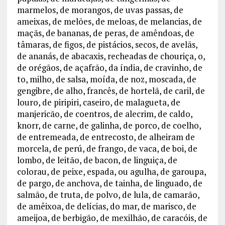
marmelos, de morangos, de uvas passas, de
ameixas, de melões, de meloas, de melancias, de
maçãs, de bananas, de peras, de amêndoas, de
tâmaras, de figos, de pistácios, secos, de avelãs,
de ananás, de abacaxis, recheadas de chouriça, o,
de orégãos, de açafrão, da índia, de cravinho, de
to, milho, de salsa, moída, de noz, moscada, de
gengibre, de alho, francês, de hortelã, de caril, de
louro, de piripiri, caseiro, de malagueta, de
manjericão, de coentros, de alecrim, de caldo,
knorr, de carne, de galinha, de porco, de coelho,
de entremeada, de entrecosto, de alheiram de
morcela, de perú, de frango, de vaca, de boi, de
lombo, de leitão, de bacon, de linguiça, de
colorau, de peixe, espada, ou agulha, de garoupa,
de pargo, de anchova, de tainha, de linguado, de
salmão, de truta, de polvo, de lula, de camarão,
de amêixoa, de delícias, do mar, de marisco, de
ameijoa, de berbigão, de mexilhão, de caracóis, de