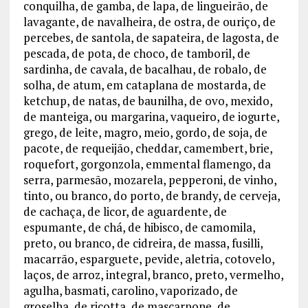
conquilha, de gamba, de lapa, de lingueirão, de
lavagante, de navalheira, de ostra, de ouriço, de
percebes, de santola, de sapateira, de lagosta, de
pescada, de pota, de choco, de tamboril, de
sardinha, de cavala, de bacalhau, de robalo, de
solha, de atum, em cataplana de mostarda, de
ketchup, de natas, de baunilha, de ovo, mexido,
de manteiga, ou margarina, vaqueiro, de iogurte,
grego, de leite, magro, meio, gordo, de soja, de
pacote, de requeijão, cheddar, camembert, brie,
roquefort, gorgonzola, emmental flamengo, da
serra, parmesão, mozarela, pepperoni, de vinho,
tinto, ou branco, do porto, de brandy, de cerveja,
de cachaça, de licor, de aguardente, de
espumante, de chá, de hibisco, de camomila,
preto, ou branco, de cidreira, de massa, fusilli,
macarrão, esparguete, pevide, aletria, cotovelo,
laços, de arroz, integral, branco, preto, vermelho,
agulha, basmati, carolino, vaporizado, de
groselha, de ricotta, de mascarpone, de