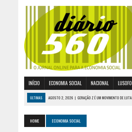
INÍCIO
ECONOMIA SOCIAL
NACIONAL
LUSOFO
ULTIMAS
AGOSTO 2, 2026
|
GERAÇÃO Z É UM MOVIMENTO DE LUTA
JULHO 30, 2026
|
PUBLICADO POR DECRETO-LEI NOVO ENQUADRAMEN
JULHO 30, 2026
|
CASES DIVULGA ÚLTIMOS NÚMEROS DA DIGITALIZA
HOME
ECONOMIA SOCIAL
JULHO 26, 2026
|
UM MARCO QUE REDEFINE O COOPERATIVISMO GLOB