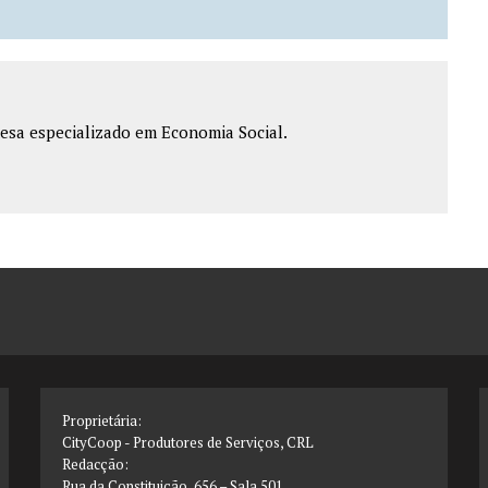
esa especializado em Economia Social.
Proprietária:
CityCoop - Produtores de Serviços, CRL
Redacção:
Rua da Constituição, 656 – Sala 501