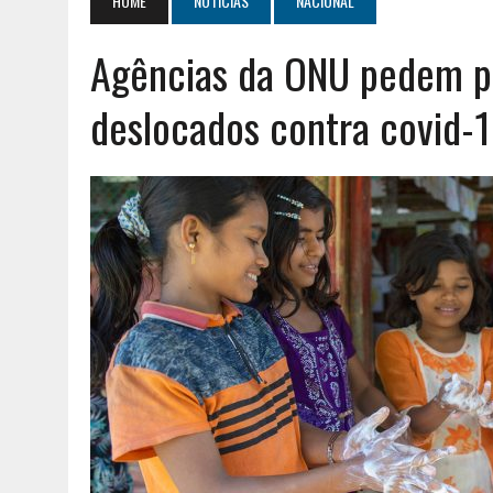
HOME
NOTÍCIAS
NACIONAL
AGOSTO 2, 2026
|
GERAÇÃO Z É UM MOVIMENTO DE LUTA DE CLASSES
Agências da ONU pedem pr
AGOSTO 8, 2026
|
ENCONTRO NACIONAL DA MÚTUA DOS PESCADORE
deslocados contra covid-