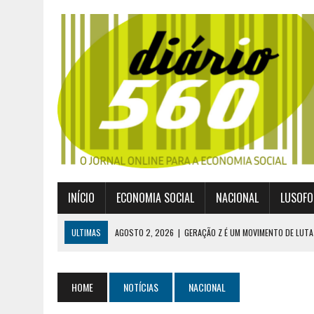
INÍCIO
ECONOMIA SOCIAL
NACIONAL
LUSOFO
ULTIMAS
AGOSTO 2, 2026
|
GERAÇÃO Z É UM MOVIMENTO DE LUTA
JULHO 30, 2026
|
PUBLICADO POR DECRETO-LEI NOVO ENQUADRAMEN
JULHO 30, 2026
|
CASES DIVULGA ÚLTIMOS NÚMEROS DA DIGITALIZA
HOME
NOTÍCIAS
NACIONAL
JULHO 26, 2026
|
UM MARCO QUE REDEFINE O COOPERATIVISMO GLOB