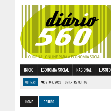
INÍCIO
ECONOMIA SOCIAL
NACIONAL
LUSOFO
ULTIMAS
AGOSTO 6, 2026
|
UM ENTRE MUITOS
AGOSTO 2, 2026
|
GERAÇÃO Z É UM MOVIMENTO DE LUTA DE CLASSES
JULHO 30, 2026
|
PUBLICADO POR DECRETO-LEI NOVO ENQUADRAMEN
HOME
OPINIÃO
JULHO 30, 2026
|
CASES DIVULGA ÚLTIMOS NÚMEROS DA DIGITALIZA