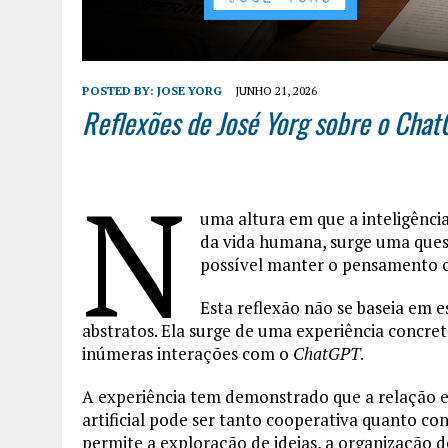
POSTED BY:
JOSE YORG
JUNHO 21, 2026
Reflexões de José Yorg sobre o Cha
N
uma altura em que a inteligência
da vida humana, surge uma quest
possível manter o pensamento crí
Esta reflexão não se baseia em 
abstratos. Ela surge de uma experiência concre
inúmeras interações com o
ChatGPT
.
A experiência tem demonstrado que a relação en
artificial pode ser tanto cooperativa quanto c
permite a exploração de ideias, a organização 