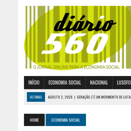
INÍCIO
ECONOMIA SOCIAL
NACIONAL
LUSOFO
ULTIMAS
AGOSTO 2, 2026
|
GERAÇÃO Z É UM MOVIMENTO DE LUTA
JULHO 30, 2026
|
PUBLICADO POR DECRETO-LEI NOVO ENQUADRAMEN
JULHO 30, 2026
|
CASES DIVULGA ÚLTIMOS NÚMEROS DA DIGITALIZA
HOME
ECONOMIA SOCIAL
JULHO 26, 2026
|
UM MARCO QUE REDEFINE O COOPERATIVISMO GLOB