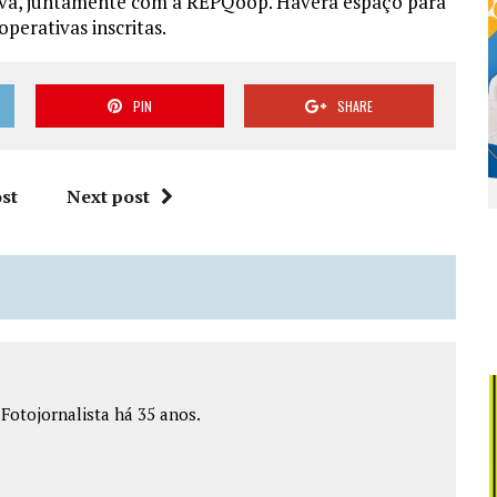
tiva, juntamente com a REPQoop. Haverá espaço para
perativas inscritas.
PIN
SHARE
st
Next post
e Fotojornalista há 35 anos.