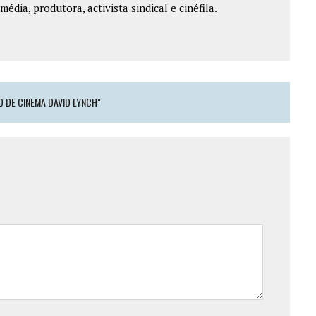
édia, produtora, activista sindical e cinéfila.
O DE CINEMA DAVID LYNCH"