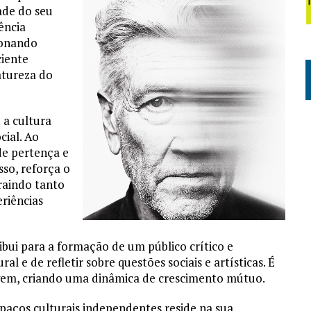
ade do seu
ência
ionando
ciente
atureza do
a cultura
cial. Ao
de pertença e
sso, reforça o
raindo tanto
eriências
bui para a formação de um público crítico e
al e de refletir sobre questões sociais e artísticas. É
em, criando uma dinâmica de crescimento mútuo.
paços culturais independentes reside na sua