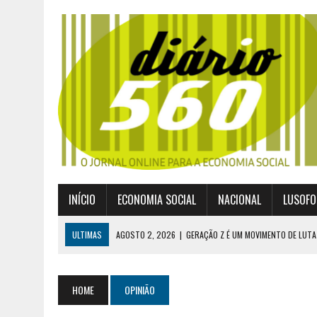
INÍCIO
ECONOMIA SOCIAL
NACIONAL
LUSOFO
ULTIMAS
AGOSTO 2, 2026
|
GERAÇÃO Z É UM MOVIMENTO DE LUTA
JULHO 30, 2026
|
PUBLICADO POR DECRETO-LEI NOVO ENQUADRAMEN
JULHO 30, 2026
|
CASES DIVULGA ÚLTIMOS NÚMEROS DA DIGITALIZA
HOME
OPINIÃO
JULHO 26, 2026
|
UM MARCO QUE REDEFINE O COOPERATIVISMO GLOB