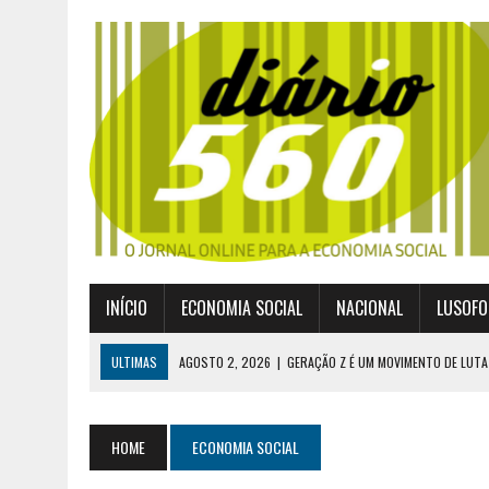
INÍCIO
ECONOMIA SOCIAL
NACIONAL
LUSOFO
ULTIMAS
AGOSTO 2, 2026
|
GERAÇÃO Z É UM MOVIMENTO DE LUTA
JULHO 30, 2026
|
PUBLICADO POR DECRETO-LEI NOVO ENQUADRAMEN
JULHO 30, 2026
|
CASES DIVULGA ÚLTIMOS NÚMEROS DA DIGITALIZA
HOME
ECONOMIA SOCIAL
JULHO 26, 2026
|
UM MARCO QUE REDEFINE O COOPERATIVISMO GLOB