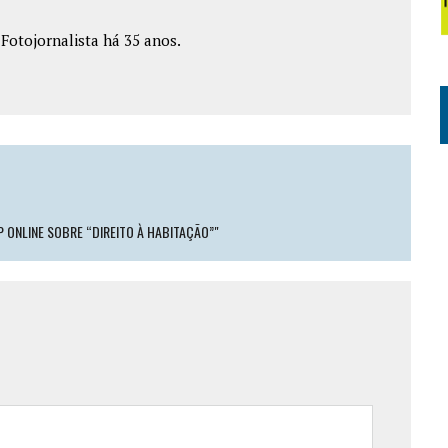
e Fotojornalista há 35 anos.
ONLINE SOBRE “DIREITO À HABITAÇÃO”"