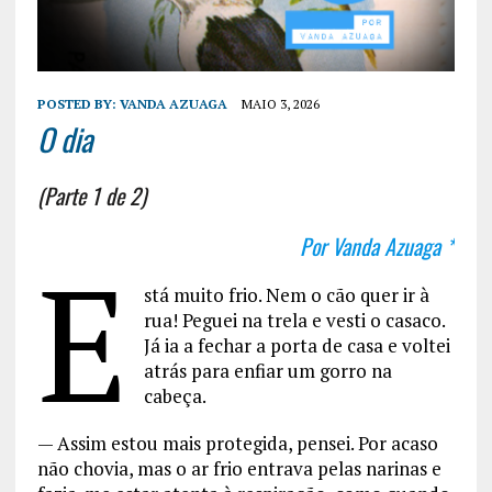
POSTED BY:
VANDA AZUAGA
MAIO 3, 2026
O dia
(Parte 1 de 2)
Por Vanda Azuaga *
E
stá muito frio. Nem o cão quer ir à
rua! Peguei na trela e vesti o casaco.
Já ia a fechar a porta de casa e voltei
atrás para enfiar um gorro na
cabeça.
— Assim estou mais protegida, pensei. Por acaso
não chovia, mas o ar frio entrava pelas narinas e