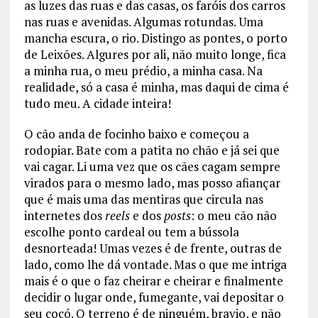
as luzes das ruas e das casas, os faróis dos carros
nas ruas e avenidas. Algumas rotundas. Uma
mancha escura, o rio. Distingo as pontes, o porto
de Leixões. Algures por ali, não muito longe, fica
a minha rua, o meu prédio, a minha casa. Na
realidade, só a casa é minha, mas daqui de cima é
tudo meu. A cidade inteira!
O cão anda de focinho baixo e começou a
rodopiar. Bate com a patita no chão e já sei que
vai cagar. Li uma vez que os cães cagam sempre
virados para o mesmo lado, mas posso afiançar
que é mais uma das mentiras que circula nas
internetes dos
reels
e dos
posts
: o meu cão não
escolhe ponto cardeal ou tem a bússola
desnorteada! Umas vezes é de frente, outras de
lado, como lhe dá vontade. Mas o que me intriga
mais é o que o faz cheirar e cheirar e finalmente
decidir o lugar onde, fumegante, vai depositar o
seu cocó. O terreno é de ninguém, bravio, e não