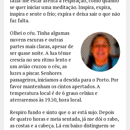
fazia-me estar atenta à respiração, como quando
se quer iniciar uma meditação. Inspira, expira,
inspira e sente o frio; expira e deixa sair o que não
faz falta.
Olhei o céu. Tinha algumas
nuvens escuras e outras
partes mais claras, apesar de
ser quase noite. A lua ténue
crescia no seu ritmo lento e
um avião cruzou o céu, as
luzes a piscar. Senhores
passageiros, iniciamos a descida para o Porto. Por
favor mantenham os cintos apertados. A
temperatura local é de 6 graus celsius e
aterraremos às 19.50, hora local.
Respiro fundo e sinto que o ar está sujo. Depois
de quatro horas e meia sentada, já me dói o rabo,
as costas e a cabeça. Lá em baixo distinguem-se