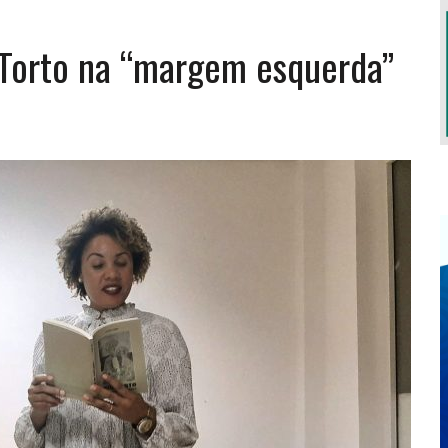
o Torto na “margem esquerda”
S TERÁ LUGAR EM OUTUBRO