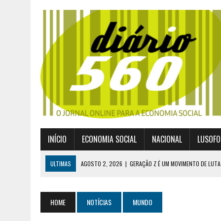
INÍCIO
ECONOMIA SOCIAL
NACIONAL
LUSOFO
ULTIMAS
AGOSTO 2, 2026
|
GERAÇÃO Z É UM MOVIMENTO DE LUTA
JULHO 30, 2026
|
PUBLICADO POR DECRETO-LEI NOVO ENQUADRAMEN
JULHO 30, 2026
|
CASES DIVULGA ÚLTIMOS NÚMEROS DA DIGITALIZA
HOME
NOTÍCIAS
MUNDO
JULHO 26, 2026
|
UM MARCO QUE REDEFINE O COOPERATIVISMO GLOB