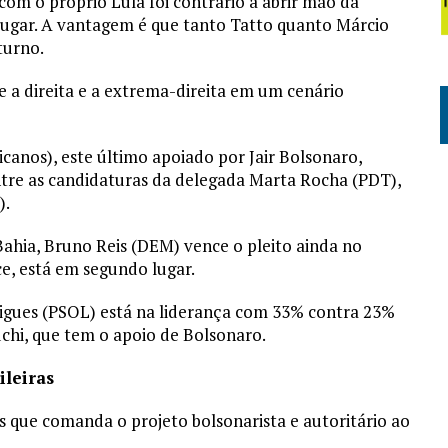
com o próprio Lula foi contrário a abrir mão da
lugar. A vantagem é que tanto Tatto quanto Márcio
turno.
re a direita e a extrema-direita em um cenário
canos), este último apoiado por Jair Bolsonaro,
entre as candidaturas da delegada Marta Rocha (PDT),
).
Bahia, Bruno Reis (DEM) vence o pleito ainda no
ce, está em segundo lugar.
igues (PSOL) está na liderança com 33% contra 23%
chi, que tem o apoio de Bolsonaro.
ileiras
s que comanda o projeto bolsonarista e autoritário ao