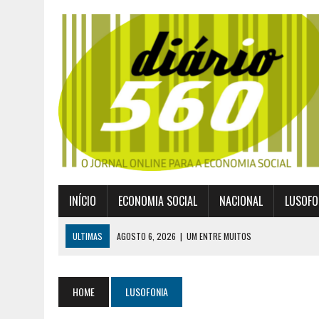
INÍCIO
ECONOMIA SOCIAL
NACIONAL
LUSOFO
ULTIMAS
AGOSTO 6, 2026
|
UM ENTRE MUITOS
AGOSTO 2, 2026
|
GERAÇÃO Z É UM MOVIMENTO DE LUTA DE CLASSES
JULHO 30, 2026
|
PUBLICADO POR DECRETO-LEI NOVO ENQUADRAMEN
HOME
LUSOFONIA
JULHO 30, 2026
|
CASES DIVULGA ÚLTIMOS NÚMEROS DA DIGITALIZA