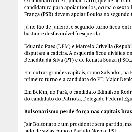
O candidato do PT, Jilmar Tatto, que de acordo 
candidatura para apoiar Boulos, ocupa o sexto 
França (PSB) devem apoiar Boulos no segundo 
Já no Rio de Janeiro, o segundo turno ficou ent
bastante desfavorável à esquerda.
Eduardo Paes (DEM) e Marcelo Crivella (Republi
disputam a cadeira. A esquerda ficou dividida 
Benedita da Silva (PT) e de Renata Souza (PSOL
Em outras grandes capitais, como Salvador, na 
primeiro turno e a candidata do PT, Major Deni
Em Belém, no Pará, o candidato Edimilson Rodr
do candidato do Patriota, Delegado Federal Egu
Bolsonarismo perde força nas capitais bras
Jair Bolsonaro é um presidente sem partido, ma
lado de siglas como o Partido Novo e PSL.