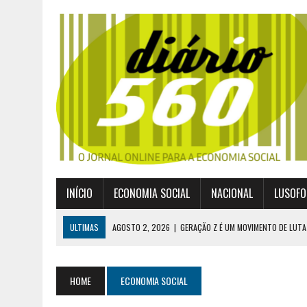
INÍCIO
ECONOMIA SOCIAL
NACIONAL
LUSOFO
ULTIMAS
AGOSTO 2, 2026
|
GERAÇÃO Z É UM MOVIMENTO DE LUTA
JULHO 30, 2026
|
PUBLICADO POR DECRETO-LEI NOVO ENQUADRAMEN
JULHO 30, 2026
|
CASES DIVULGA ÚLTIMOS NÚMEROS DA DIGITALIZA
HOME
ECONOMIA SOCIAL
JULHO 26, 2026
|
UM MARCO QUE REDEFINE O COOPERATIVISMO GLOB