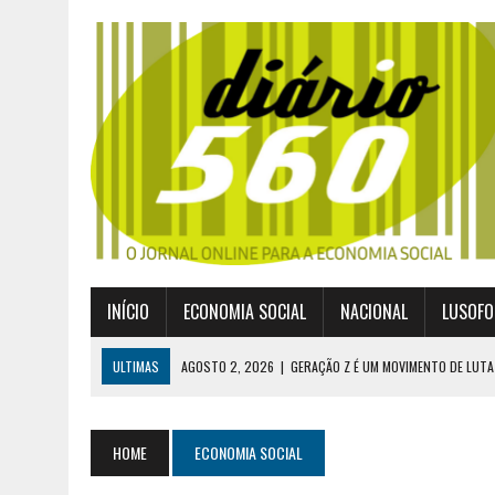
INÍCIO
ECONOMIA SOCIAL
NACIONAL
LUSOFO
ULTIMAS
AGOSTO 2, 2026
|
GERAÇÃO Z É UM MOVIMENTO DE LUTA
JULHO 30, 2026
|
PUBLICADO POR DECRETO-LEI NOVO ENQUADRAMEN
JULHO 30, 2026
|
CASES DIVULGA ÚLTIMOS NÚMEROS DA DIGITALIZA
HOME
ECONOMIA SOCIAL
JULHO 26, 2026
|
UM MARCO QUE REDEFINE O COOPERATIVISMO GLOB