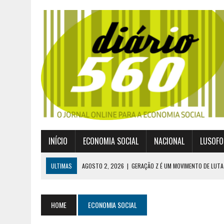
INÍCIO
ECONOMIA SOCIAL
NACIONAL
LUSOFO
ULTIMAS
AGOSTO 2, 2026
|
GERAÇÃO Z É UM MOVIMENTO DE LUTA
JULHO 30, 2026
|
PUBLICADO POR DECRETO-LEI NOVO ENQUADRAMEN
JULHO 30, 2026
|
CASES DIVULGA ÚLTIMOS NÚMEROS DA DIGITALIZA
HOME
ECONOMIA SOCIAL
JULHO 26, 2026
|
UM MARCO QUE REDEFINE O COOPERATIVISMO GLOB