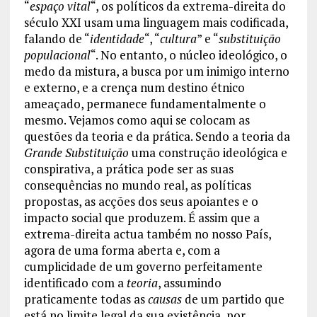
“
espaço vital
“, os políticos da extrema-direita do
século XXI usam uma linguagem mais codificada,
falando de “
identidade
“, “
cultura
” e “
substituição
populacional
“. No entanto, o núcleo ideológico, o
medo da mistura, a busca por um inimigo interno
e externo, e a crença num destino étnico
ameaçado, permanece fundamentalmente o
mesmo. Vejamos como aqui se colocam as
questões da teoria e da prática. Sendo a teoria da
Grande Substituição
uma construção ideológica e
conspirativa, a prática pode ser as suas
consequências no mundo real, as políticas
propostas, as acções dos seus apoiantes e o
impacto social que produzem. É assim que a
extrema-direita actua também no nosso País,
agora de uma forma aberta e, com a
cumplicidade de um governo perfeitamente
identificado com a
teoria
, assumindo
praticamente todas as
causas
de um partido que
está no limite legal da sua existência, por