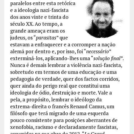
paralelos entre esta retórica
e a ideologia nazi-fascista
dos anos vinte e trinta do
século XX. Ao tempo, a
grande ameaça eram os
judeus, os “
parasitas
” que
estavam a enfraquecer e a corromper a nação
alemã por dentro e, por isso, foi “
necessário
”
exterminá-los, aplicando-lhes uma “
solução final
”.
Nunca é demais lembrar a violência nazi-fascista,
sobretudo em termos de uma educação e uma
pedagogia de verdade, quer dos factos corridos,
quer ainda do perigo real que constitui uma
ideologia de ódio, destruição e morte. Vale a
pela, a propósito, lembrar o ideólogo da
extrema-direita o francês Renaud Camus, um
filósofo que terá migrado de uma esquerda
pouco consistente para posições aberrantes de
xenofobia, racismo e declaradamente fascistas,
assumidas na sua obra de 2012, “
Le Grand