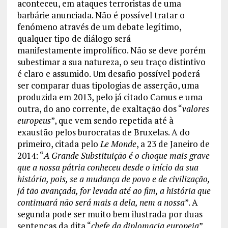
aconteceu, em ataques terroristas de uma
barbárie anunciada. Não é possível tratar o
fenómeno através de um debate legítimo,
qualquer tipo de diálogo será
manifestamente improlífico. Não se deve porém
subestimar a sua natureza, o seu traço distintivo
é claro e assumido. Um desafio possível poderá
ser comparar duas tipologias de asserção, uma
produzida em 2013, pelo já citado Camus e uma
outra, do ano corrente, de exaltação dos “
valores
europeus
”, que vem sendo repetida até à
exaustão pelos burocratas de Bruxelas. A do
primeiro, citada pelo
Le Monde
, a 23 de Janeiro de
2014: “
A Grande Substituição é o choque mais grave
que a nossa pátria conheceu desde o início da sua
história, pois, se a mudança de povo e de civilização,
já tão avançada, for levada até ao fim, a história que
continuará não será mais a dela, nem a nossa
”. A
segunda pode ser muito bem ilustrada por duas
sentenças da dita “
chefe da diplomacia europeia
”