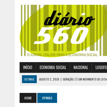
INÍCIO
ECONOMIA SOCIAL
NACIONAL
LUSOFO
ULTIMAS
AGOSTO 2, 2026
|
GERAÇÃO Z É UM MOVIMENTO DE LUTA
JULHO 30, 2026
|
PUBLICADO POR DECRETO-LEI NOVO ENQUADRAMEN
JULHO 30, 2026
|
CASES DIVULGA ÚLTIMOS NÚMEROS DA DIGITALIZA
HOME
OPINIÃO
JULHO 26, 2026
|
UM MARCO QUE REDEFINE O COOPERATIVISMO GLOB